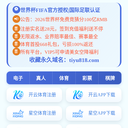
当欧国联的焦点之战在法兰西与西班牙之间展开，一
场被全球球迷翘首以盼的对攻盛宴随之拉开帷幕。这
不仅是欧洲顶级劲旅之间的战术博弈，更是天赋与技
术的正面碰撞。在这场火星撞地球般的较量中，由格
列兹曼领衔的高卢雄鸡展现出了令人窒息的攻击火
力，一记精彩的圆月弯刀不仅击穿了斗牛士军团的防
线，更在积分榜上掀起了一场足以改变格局的榜首风
暴。这场比赛背后所蕴含的战术智慧、球员状态以及
赛季走势，值得我们以专业视角深入解读。
从战术层面分析，法国队此番对阵西班牙，并未选择
他们此前屡试不爽的防守反击策略，而是主动将阵型
前压，与对手展开了一场酣畅淋漓的阵地对攻。这一
转变的核心在于主帅对中前场控制力的自信，尤其是
核心球员格列兹曼的战术地位被无限拔高。作为前场