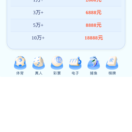
棚」
6月21日西班牙vs沙特关键战分析
亚马尔切尔西生死战帽子戏法复仇成功 —
详细说明
bat365登录app
隐私
条款
关于
© 2026
cn-365-m.com.cn
bet365 - 在線體育投注
客服联络
地址：
拉萨市城关区江苏路159号同人恒玖大厦D座8层
电话：
0791-3300-4312